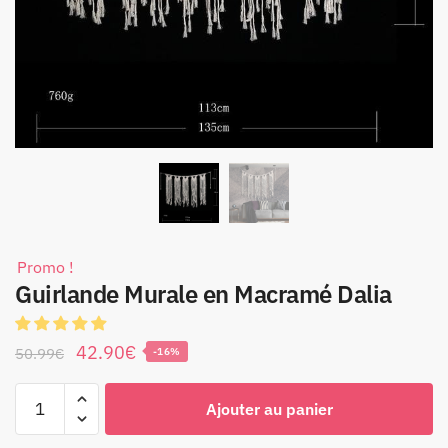
Promo !
Guirlande Murale en Macramé Dalia
42.90
€
50.99
€
-16%
Ajouter au panier