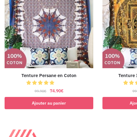
Tenture Persane en Coton
Tenture 
74.90
€
99.90
€
99
Ajouter au panier
Ajo