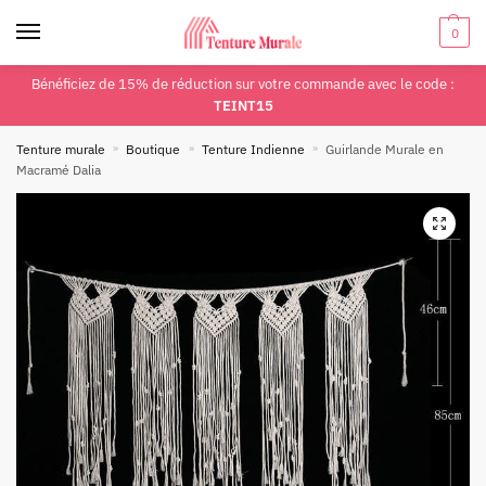
0
Bénéficiez de 15% de réduction sur votre commande avec le code :
TEINT15
Tenture murale
»
Boutique
»
Tenture Indienne
»
Guirlande Murale en
Macramé Dalia